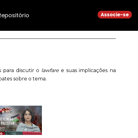
Repositório
Associe-se
 para discutir o
lawfare
e suas implicações na
bates sobre o tema.